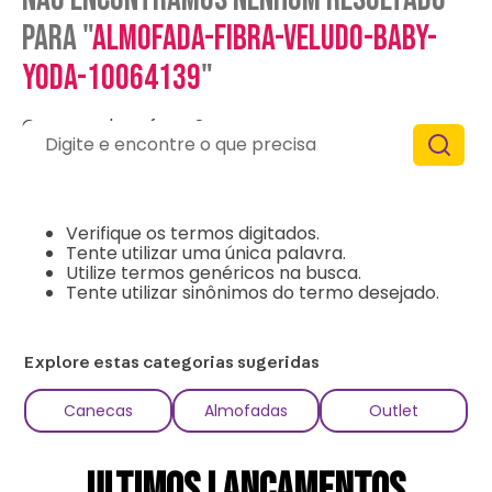
para "
almofada-fibra-veludo-baby-
yoda-10064139
"
O que eu devo fazer?
Digite e encontre o que precisa
Verifique os termos digitados.
Tente utilizar uma única palavra.
Utilize termos genéricos na busca.
Tente utilizar sinônimos do termo desejado.
Explore estas categorias sugeridas
Canecas
Almofadas
Outlet
ULTIMOS LANÇAMENTOS