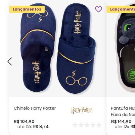
Lançamentos
Lançament
G
GG
M
P
ADICIONAR AO
CARRINHO
Chinelo Harry Potter
Pantufa N
Fúria da No
Como Trei
R$
104
,
90
R$
144
,
90
12
R$
8
,
74
12
R
seu Dragã