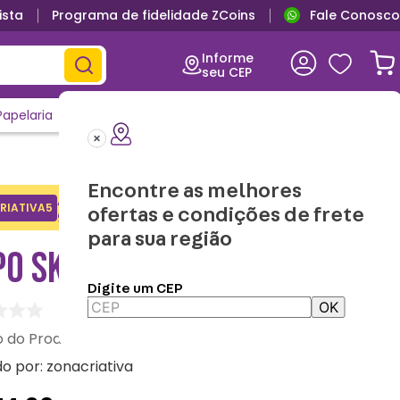
ista
Programa de fidelidade ZCoins
Fale Conosco
Informe
seu CEP
Papelaria
Casa e Decor
Outlet
Clique e Confira
Lançamentos
Encontre as melhores
Adicione o cupom no carrinho e
RIATIVA5
Copiar
ofertas e condições de frete
ganhe desconto na 1a compra.
para sua região
PO SKY CORINTHIANS
Digite um CEP
OK
:
10026634
do por:
zonacriativa