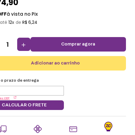
74
,
90
OFF
à vista no Pix
12
R$
6
,
24
＋
comprar agora
adicionar ao carrinho
eu CEP
CALCULAR O FRETE