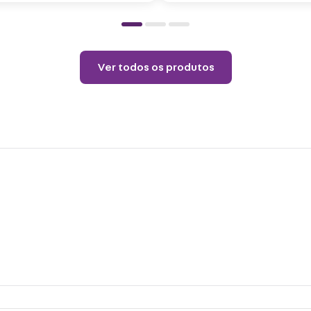
pelo 
copo.
Choqu
produ
Ver todos os produtos
Não é
o pro
coloq
Lavar
Não r
Não v
Não u