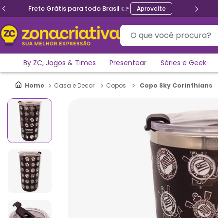
Frete Grátis para todo Brasil 👉
Aproveite
O que você procura?
By ZC, Jogos & Times
Presentear
Séries e Geek
Copo Sky Corinthians
Casa e Decor
Copos