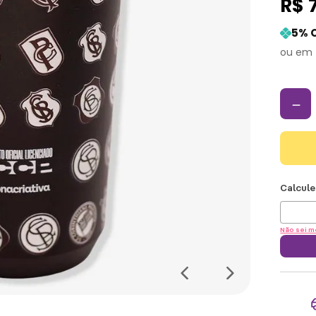
R$
5
% 
－
Não sei m