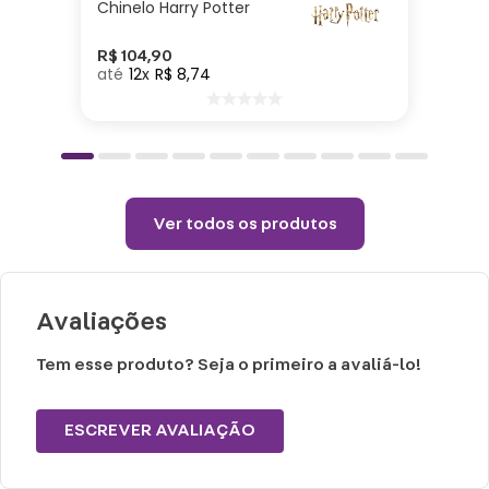
Chinelo Harry Potter
26cm| Material: Poliéster| Enchimento:
Poliéster
R$
104
,
90
12
R$
8
,
74
Cuidados e recomendações de uso:
Passar com temperatura máxima de 110°
(sem vapor).
Não alvejar.
Ver todos os produtos
Permitido uso de centrifuga e máquina
secadora.
Temperatura máxima de lavagem 40°.
Avaliações
Tem esse produto? Seja o primeiro a avaliá-lo!
ESCREVER AVALIAÇÃO