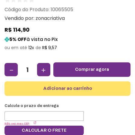
:
10065505
Vendido por:
zonacriativa
R$
114
,
90
5
% OFF
à vista no Pix
12
R$
9
,
57
－
＋
comprar agora
adicionar ao carrinho
Não sei meu CEP
CALCULAR O FRETE