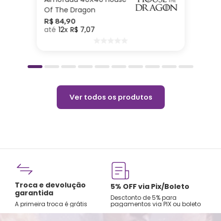
Of The Dragon
R$
84
,
90
12
R$
7
,
07
Ver todos os produtos
Troca e devolução
rtão
5% OFF via Pix/Boleto
garantida
os no
Desctonto de 5% para
A primeira troca é grátis
pagamentos via PIX ou boleto