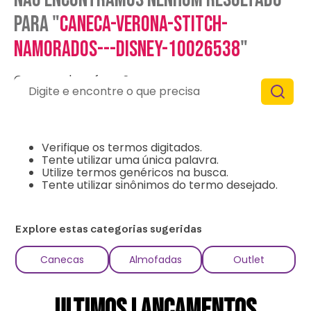
para "
caneca-verona-stitch-
namorados---disney-10026538
"
O que eu devo fazer?
Digite e encontre o que precisa
Verifique os termos digitados.
Tente utilizar uma única palavra.
Utilize termos genéricos na busca.
Tente utilizar sinônimos do termo desejado.
Explore estas categorias sugeridas
Canecas
Almofadas
Outlet
ULTIMOS LANÇAMENTOS