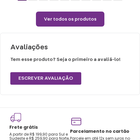
Não preencha com líquidos até a superfície,
deixe pelo menos 1,5cm de espaço para
Ver todos os produtos
poder fechar o copo.
Choques ou quedas podem trincar ou
quebrar o produto.
Avaliações
Não é a prova de pequenos vazamentos,
carregue o produto apenas na posição
Tem esse produto? Seja o primeiro a avaliá-lo!
vertical e não coloque em bolsas ou
mochilas.
ESCREVER AVALIAÇÃO
Lavar com água, esponja macia e sabão
neutro.
Não recomendado colocar no freezer.
Não vai ao micro-ondas.
Não utilizar produtos químicos e abrasivos.
Frete grátis
Tro
Parcelamento no cartão
A partir de R$ 199,90 para Sul e
gar
Sudeste e R$ 259,90 para Norte,
Parcele em até 12x sem juros no