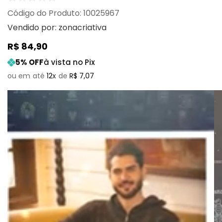
:
10025967
Vendido por:
zonacriativa
R$
84
,
90
5
% OFF
à vista no Pix
12
R$
7
,
07