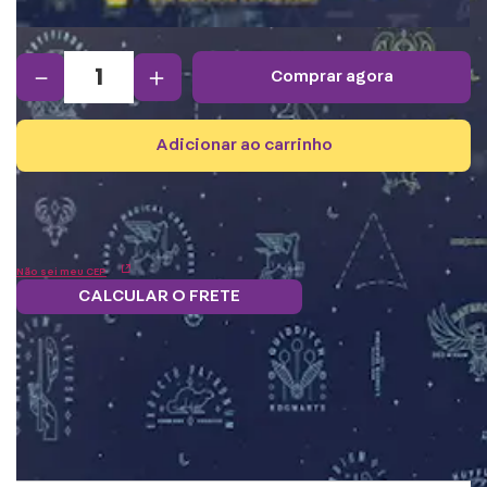
－
＋
comprar agora
adicionar ao carrinho
Não sei meu CEP
CALCULAR O FRETE
Frete grátis.
5% OFF no boleto
Parcele em 12x
Troque
Saiba mais
e PIX!
s/juros
pontos por
benefícios