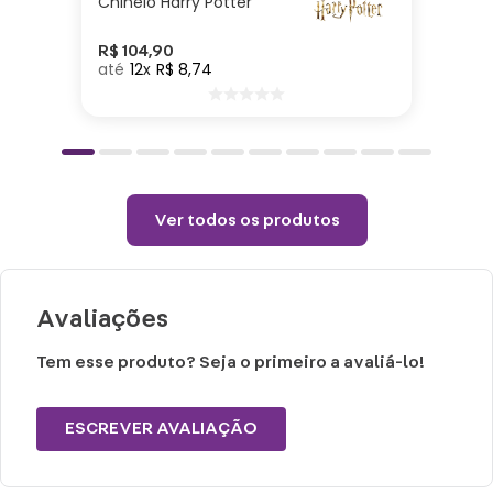
Chinelo Harry Potter
Não vai ao micro-ondas, nem a lava-
louças.
R$
104
,
90
12
R$
8
,
74
Não utilizar químicos e abrasivos.
Choques ou quedas podem trincar ou
quebrar o produto, pois trata-se de um
produto de cerâmica
Ver todos os produtos
Avaliações
Tem esse produto? Seja o primeiro a avaliá-lo!
ESCREVER AVALIAÇÃO