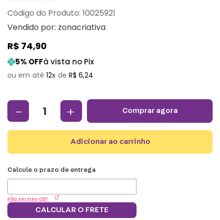
:
10025921
Vendido por:
zonacriativa
R$
74
,
90
5
% OFF
à vista no Pix
12
R$
6
,
24
－
＋
comprar agora
adicionar ao carrinho
Não sei meu CEP
CALCULAR O FRETE