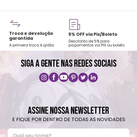
Fre
Troca e devolução
rtão
5% OFF via Pix/Boleto
A par
garantida
os no
Desctonto de 5% para
Sude
A primeira troca é grátis
pagamentos via PIX ou boleto
Nord
SIGA A GENTE NAS REDES SOCIAIS
ASSINE NOSSA NEWSLETTER
E FIQUE POR DENTRO DE TODAS AS NOVIDADES