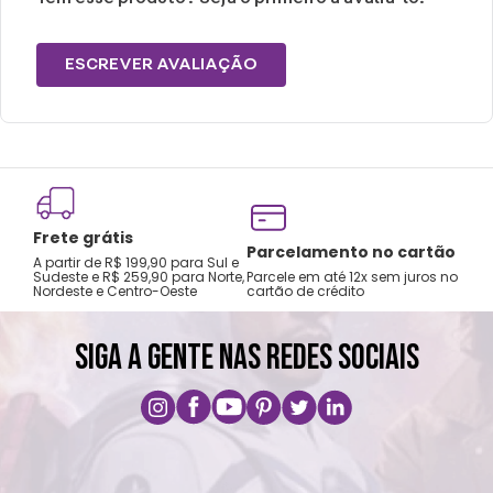
Temperatura máxima de lavagem 40°.
Não limpar a seco.
ESCREVER AVALIAÇÃO
Frete grátis
Tro
Parcelamento no cartão
A partir de R$ 199,90 para Sul e
gar
Sudeste e R$ 259,90 para Norte,
Parcele em até 12x sem juros no
Nordeste e Centro-Oeste
cartão de crédito
A pri
SIGA A GENTE NAS REDES SOCIAIS