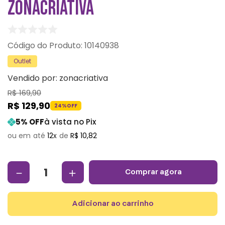
ZONACRIATIVA
:
10140938
Outlet
Vendido por:
zonacriativa
R$
169
,
90
R$
129
,
90
24%
OFF
5
% OFF
à vista no Pix
12
R$
10
,
82
－
＋
comprar agora
adicionar ao carrinho