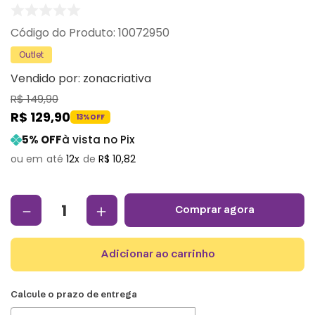
:
10072950
Outlet
Vendido por:
zonacriativa
R$
149
,
90
R$
129
,
90
13%
OFF
5
% OFF
à vista no Pix
12
R$
10
,
82
－
＋
comprar agora
adicionar ao carrinho