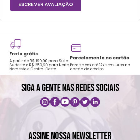
mochilas.
ESCREVER AVALIAÇÃO
Lavar com água, esponja macia e sabão
neutro.
Não recomendado colocar no freezer.
Não vai á lava-louças, nem ao micro-
ondas.
Frete grátis
Não utilizar produtos químicos e abrasivos.
Tro
Parcelamento no cartão
A partir de R$ 199,90 para Sul e
gar
Sudeste e R$ 259,90 para Norte,
Parcele em até 12x sem juros no
Nordeste e Centro-Oeste
cartão de crédito
A pri
SIGA A GENTE NAS REDES SOCIAIS
ASSINE NOSSA NEWSLETTER