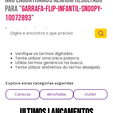
para "
garrafa-flip-infantil-snoopy-
10072893
"
O que eu devo fazer?
Digite e encontre o que precisa
Verifique os termos digitados.
Tente utilizar uma única palavra.
Utilize termos genéricos na busca.
Tente utilizar sinônimos do termo desejado.
Explore estas categorias sugeridas
Canecas
Almofadas
Outlet
ULTIMOS LANÇAMENTOS