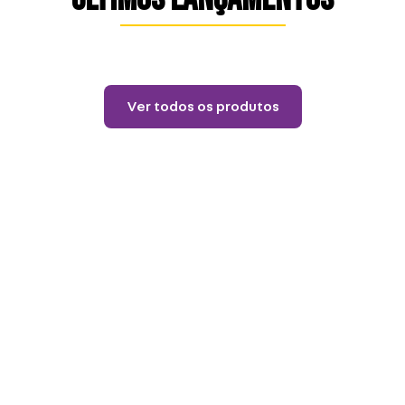
Lançamentos
Almofada 40X40 House
Of The Dragon
R$
84
,
90
12
R$
7
,
07
Ver todos os produtos